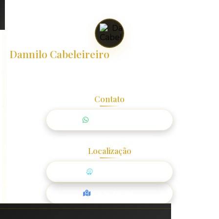
Dannilo Cabeleireiro
R. Johann Ohf, 153 - Água Verde
Blumenau - SC, 89042-299
CNPJ: 30.226.220/0001-07
Contato
Agendar agora
Localização
Ir pelo Waze
Ver no Google