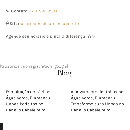
📞
Contato:
47 99996-9584
🌐
Site:
salaodanniloblumenau.com.br
Agende seu horário e sinta a diferença!
💇✨
[trustindex no-registration=google]
Blog:
Esmaltação em Gel no
Alongamento de Unhas no
Água Verde, Blumenau –
Água Verde, Blumenau –
Unhas Perfeitas no
Transforme suas Unhas no
Dannilo Cabeleireiro
Dannilo Cabeleireiro